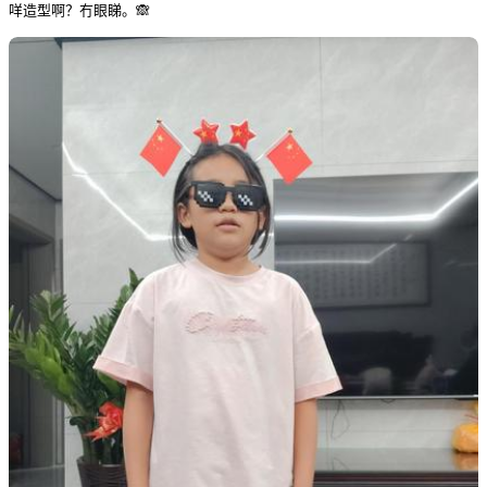
咩造型啊？冇眼睇。🙈