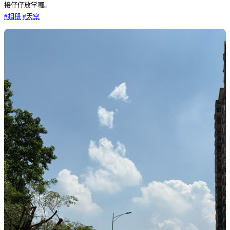
接仔仔放学囉。
#
相册
#
天空