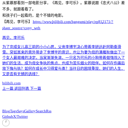
从紫慕那看到一部电影分享，《再见，李可乐》。紫慕说跟《忠犬八公》差
不多，就跟着看了。
和孩子们一起看的，是个不错的电影。
【再见，李可乐】
https://www.
bilibili.com/bangumi/play/ep81
2171/?
share_source=copy_web
再见，李可乐
为了完成女儿高三前的小小心愿，父亲李博宇决心带着李妍远赴阿勒泰滑
雪。突如其来的意外带走了李博宇的意识，也让为妻为母的潘雁秋做出了一
个女人最艰难的决定。当家渐渐失温，一只名为可乐的小狗带着倔强闯入了
她们的生活，成为母女争执的焦点，也成为苦乐烟火的陪伴。如何在伤痛后
放下悔与执？如何在成长中习得爱与勇？当往日的困境重现，她们的人生，
又是否有无憾的选择？
bilibili.com
上一篇
返回列表
下一篇
Blog
Tags
Says
Gallery
Search
Rss
Github
X/Twitter