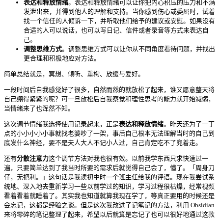
表达和释放情绪
。表达和释放情绪可以让你把内心积压的压力和不满
发泄出来，并得到他人的理解和支持。当你感到伤心或委屈时，试着
找一个信任的人倾诉一下，并听取他们给予的建议或安慰。如果没有
合适的人可以说话，也可以写日记、信件或者录音等方式来表达自
己。
调整思维方式
。调整思维方式可以让你从不同角度看待问题，并找出
更合理和积极地应对方法。
简单总结就是，冥想、倾听、重构、放缓与爱好。
一段时间后自我感觉好了很多，自然而然的就放松了起来，谁又愿意整天将
自己绷得紧紧的呢？可一旦放松后自我察觉和理性思考的能力就开始减弱，
当情绪来了也浑然不知。
这次调节情绪我选择使用记录起来，正是
表达和释放情绪
。昨天还为了一丁
点的小小小小小事就找老婆吵了一架，事后自己根本无法理解当时的自己到
底发什么神经，要不是夫人大人不记小人过，自己肯定吃不了兜着走。
还有
分散注意力
这个调节方法对我也很有效。以前我学东西只求快速过一
遍，只要简单达到了我当时所要的需求后就觉得自己会了，懂了。「周身刀
仔，无把利。」这句话是我读初中时一个班主任给我的评语。现在我尝试系
统地、深入地去重新学习一些以前学过的知识，学习过程很枯燥，经常视频
看着看着就睡着了。其实我也知道就算我现在学了，等真正要用的时候还是
会忘记，这都是经验之谈。但是这次我改进了记笔记的方法，利用 Obsidian
来将零碎的笔记整理了起来，希望以后就算是忘记了也可以很好地通过这款