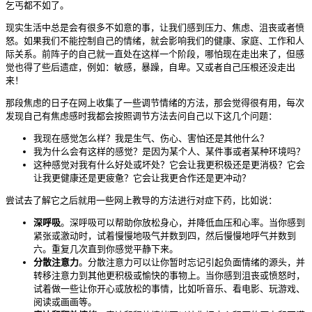
乞丐都不如了。
现实生活中总是会有很多不如意的事，让我们感到压力、焦虑、沮丧或者愤
怒。如果我们不能控制自己的情绪，就会影响我们的健康、家庭、工作和人
际关系。前阵子的自己就一直处在这样一个阶段，哪怕现在走出来了，但感
觉也得了些后遗症，例如：敏感，暴躁，自卑。又或者自己压根还没走出
来！
那段焦虑的日子在网上收集了一些调节情绪的方法，那会觉得很有用，每次
发现自己有焦虑感时我都会按照调节方法去问自己以下这几个问题：
我现在感觉怎么样？我是生气、伤心、害怕还是其他什么？
我为什么会有这样的感觉？是因为某个人、某件事或者某种环境吗？
这种感觉对我有什么好处或坏处？它会让我更积极还是更消极？它会
让我更健康还是更疲惫？它会让我更合作还是更冲动？
尝试去了解它之后就用一些网上教导的方法进行对症下药，比如说：
深呼吸
。深呼吸可以帮助你放松身心，并降低血压和心率。当你感到
紧张或激动时，试着慢慢地吸气并数到四，然后慢慢地呼气并数到
六。重复几次直到你感觉平静下来。
分散注意力
。分散注意力可以让你暂时忘记引起负面情绪的源头，并
转移注意力到其他更积极或愉快的事物上。当你感到沮丧或愤怒时，
试着做一些让你开心或放松的事情，比如听音乐、看电影、玩游戏、
阅读或画画等。