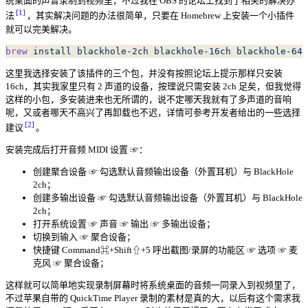
统桌面的声音录制到视频里，不过我在 OBS 的论坛上找到了相关的解决办
1
法
，其实解决问题的办法很简单，只要在 Homebrew 上安装一个小插件
就可以完美解决。
brew
 install
 blackhole-2ch
 blackhole-16ch
 blackhole-64c
这里我选择安装了该插件的三个包，并没有按照论坛上提示那样只安装
16ch，其实我家里只有 2 声道的设备，按理说只需安装 2ch 足矣，但我觉得
这样的小包，多安装进来也无所谓的，说不定哪天我就有了多声道的音响
呢，又或者哪天不高兴了再卸载也不迟，详情可参考开发者给出的一些选择
2
建议
。
安装完成后打开音频 MIDI 设置 ☞：
创建聚合设备 ☞ 勾选默认音频输出设备（外置耳机）与 BlackHole
2ch；
创建多输出设备 ☞ 勾选默认音频输出设备（外置耳机）与 BlackHole
2ch；
打开系统设置 ☞ 声音 ☞ 输出 ☞ 多输出设备；
切换到输入 ☞ 聚合设备；
快捷键 Command⌘+Shift⇧+5 呼出截图/录屏的功能区 ☞ 选项 ☞ 麦
克风 ☞ 聚合设备；
这样就可以简单地实现录制屏幕时将系统桌面的音频一同录入到视频里了，
不过苹果自带的 QuickTime Player 录制的素材是真的大，以后有这个需求我