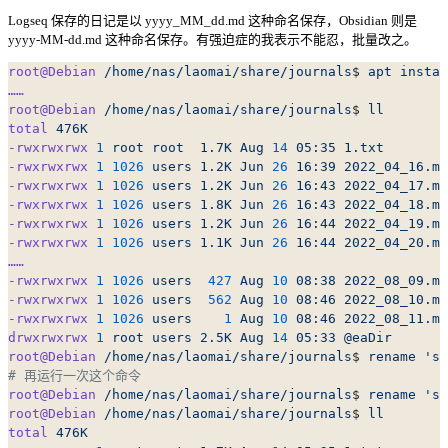
Logseq 保存的日记是以 yyyy_MM_dd.md 这种命名保存，Obsidian 则是
yyyy-MM-dd.md 这种命名保存。有强迫症的我表示不能忍，批量改之。
root@Debian
 /home/nas/laomai/share/journals
$ 
apt
 instal
……
root@Debian
 /home/nas/laomai/share/journals
$ 
ll
total
 476K
-rwxrwxrwx
 1
 root
 root
  1.7K
 Aug
 14
 05:35
 1.txt
-rwxrwxrwx
 1
 1026
 users
 1.2K
 Jun
 26
 16:39
 2022_04_16.md
-rwxrwxrwx
 1
 1026
 users
 1.2K
 Jun
 26
 16:43
 2022_04_17.md
-rwxrwxrwx
 1
 1026
 users
 1.8K
 Jun
 26
 16:43
 2022_04_18.md
-rwxrwxrwx
 1
 1026
 users
 1.2K
 Jun
 26
 16:44
 2022_04_19.md
-rwxrwxrwx
 1
 1026
 users
 1.1K
 Jun
 26
 16:44
 2022_04_20.md
……
-rwxrwxrwx
 1
 1026
 users
  427
 Aug
 10
 08:38
 2022_08_09.md
-rwxrwxrwx
 1
 1026
 users
  562
 Aug
 10
 08:46
 2022_08_10.md
-rwxrwxrwx
 1
 1026
 users
    1
 Aug
 10
 08:46
 2022_08_11.md
drwxrwxrwx
 1
 root
 users
 2.5K
 Aug
 14
 05:33
 @eaDir
root@Debian
 /home/nas/laomai/share/journals
$ 
rename
 's/
# 再运行一次这个命令
root@Debian
 /home/nas/laomai/share/journals
$ 
rename
 's/
root@Debian
 /home/nas/laomai/share/journals
$ 
ll
total
 476K