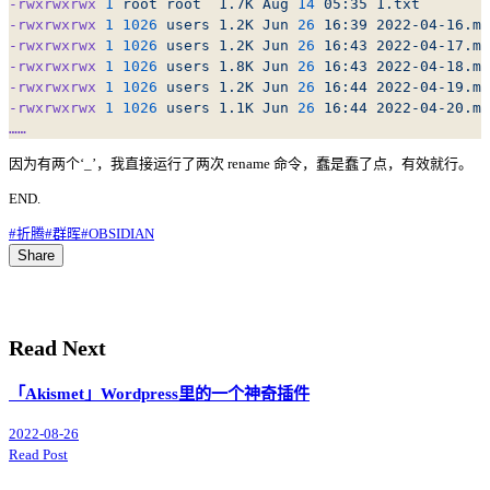
-rwxrwxrwx
 1
 root
 root
  1.7K
 Aug
 14
 05:35
 1.txt
-rwxrwxrwx
 1
 1026
 users
 1.2K
 Jun
 26
 16:39
 2022-04-16.md
-rwxrwxrwx
 1
 1026
 users
 1.2K
 Jun
 26
 16:43
 2022-04-17.md
-rwxrwxrwx
 1
 1026
 users
 1.8K
 Jun
 26
 16:43
 2022-04-18.md
-rwxrwxrwx
 1
 1026
 users
 1.2K
 Jun
 26
 16:44
 2022-04-19.md
-rwxrwxrwx
 1
 1026
 users
 1.1K
 Jun
 26
 16:44
 2022-04-20.md
……
因为有两个‘_’，我直接运行了两次 rename 命令，蠢是蠢了点，有效就行。
END.
#折腾
#群晖
#OBSIDIAN
Share
Read Next
「Akismet」Wordpress里的一个神奇插件
2022-08-26
Read Post