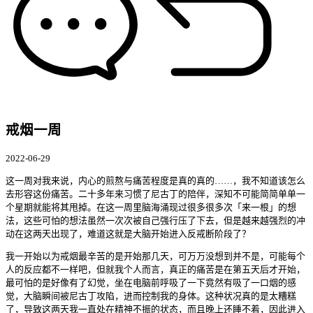
戒烟一周
2022-06-29
这一周对我来说，内心的煎熬与痛苦程度是真的真的……，我不知道该怎么
去形容这份痛苦。二十多年来习惯了尼古丁的陪伴，深知不可能简简单单一
个星期就能将其甩掉。在这一周里脑海涌现过很多很多次「来一根」的想
法，这些可怕的想法虽然一次次被自己强行压了下去，但是越来越强烈的冲
动在这两天出现了，难道这就是大脑开始进入反戒断阶段了？
我一开始以为戒烟最辛苦的是开始那几天，可万万没想到并不是，可能每个
人的反应都不一样吧，但就我个人而言，真正的痛苦是在第五天后才开始，
最可怕的是好像有了幻觉，坐在电脑前呼吸了一下竟然有吸了一口烟的感
觉，大脑瞬间被尼古丁攻陷，进而控制我的身体。这种状况真的是太糟糕
了，导致这两天我一直处在精神不振的状态，而且晚上还睡不着，因此进入