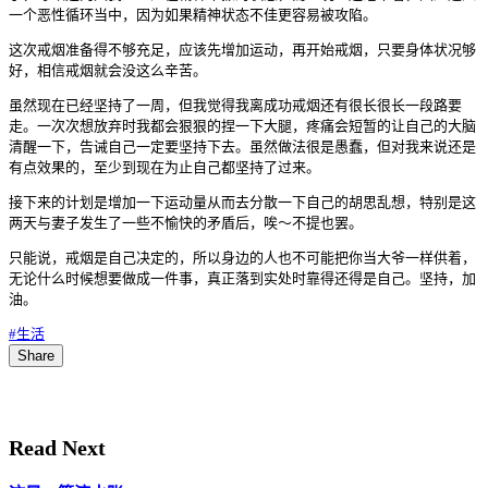
一个恶性循环当中，因为如果精神状态不佳更容易被攻陷。
这次戒烟准备得不够充足，应该先增加运动，再开始戒烟，只要身体状况够
好，相信戒烟就会没这么辛苦。
虽然现在已经坚持了一周，但我觉得我离成功戒烟还有很长很长一段路要
走。一次次想放弃时我都会狠狠的捏一下大腿，疼痛会短暂的让自己的大脑
清醒一下，告诫自己一定要坚持下去。虽然做法很是愚蠢，但对我来说还是
有点效果的，至少到现在为止自己都坚持了过来。
接下来的计划是增加一下运动量从而去分散一下自己的胡思乱想，特别是这
两天与妻子发生了一些不愉快的矛盾后，唉～不提也罢。
只能说，戒烟是自己决定的，所以身边的人也不可能把你当大爷一样供着，
无论什么时候想要做成一件事，真正落到实处时靠得还得是自己。坚持，加
油。
#生活
Share
Read Next