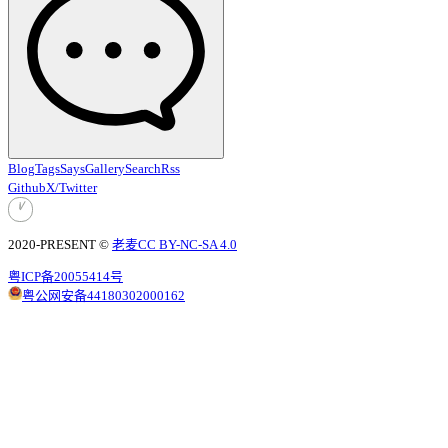
Blog
Tags
Says
Gallery
Search
Rss
Github
X/Twitter
2020-PRESENT ©
老麦
CC BY-NC-SA 4.0
粤ICP备20055414号
粤公网安备44180302000162