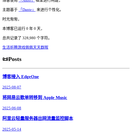
博客使用
「Astro」
框架进行构建，
主题基于
「Dante」
来进行个性化。
时光匆匆，
本博客已运行
0
年
0
天，
总共记录了
328,980
个字符。
生活
折腾
游戏
佩佩
天天
群晖
📜Posts
博客接入 EdgeOne
2025-08-07
将网易云歌单转移到 Apple Music
2025-06-08
阿里云轻量服务器出网流量监控脚本
2025-05-14