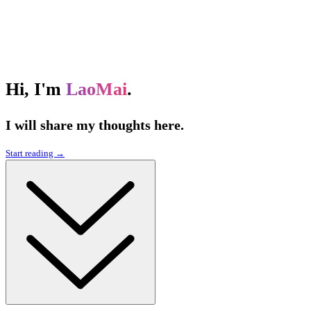
Hi, I'm
LaoMai
.
I will share my thoughts here.
Start reading →